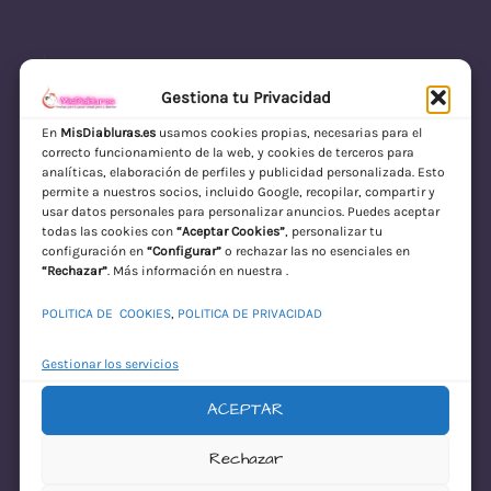
Gestiona tu Privacidad
En
MisDiabluras.es
usamos cookies propias, necesarias para el
correcto funcionamiento de la web, y cookies de terceros para
MisDiabluras | Sexshop Online con Envío
analíticas, elaboración de perfiles y publicidad personalizada. Esto
permite a nuestros socios, incluido Google, recopilar, compartir y
Discreto en España
usar datos personales para personalizar anuncios. Puedes aceptar
todas las cookies con
“Aceptar Cookies”
, personalizar tu
Acceder
configuración en
“Configurar”
o rechazar las no esenciales en
“Rechazar”
. Más información en nuestra .
POLITICA DE COOKIES
,
POLITICA DE PRIVACIDAD
Gestionar los servicios
ACEPTAR
¡Disculpa este
Rechazar