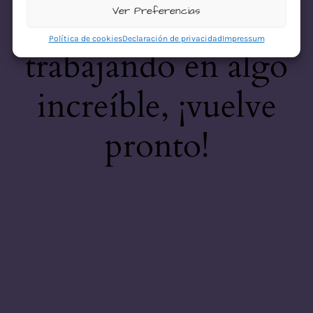
desastre! Estamos
Ver Preferencias
Política de cookies
Declaración de privacidad
Impressum
trabajando en algo
increíble, ¡vuelve
pronto!