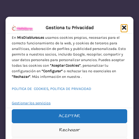
Gestiona tu Privacidad
En
MisDiabluras.es
usamos cookies propias, necesarias para el
correcto funcionamiento de la web, y cookies de terceros para
MisDiabluras | Sexshop Online con Envío
analíticas, elaboración de perfiles y publicidad personalizada. Esto
permite a nuestros socios, incluido Google, recopilar, compartir y
Discreto en España
usar datos personales para personalizar anuncios. Puedes aceptar
todas las cookies con
“Aceptar Cookies”
, personalizar tu
Acceder
configuración en
“Configurar”
o rechazar las no esenciales en
“Rechazar”
. Más información en nuestra .
POLITICA DE COOKIES
,
POLITICA DE PRIVACIDAD
Gestionar los servicios
ACEPTAR
¡Disculpa este
Rechazar