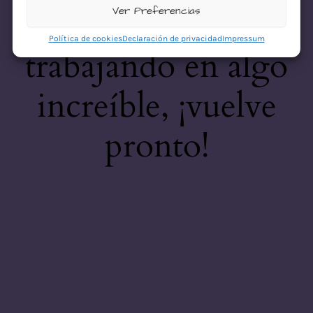
desastre! Estamos
Ver Preferencias
Política de cookies
Declaración de privacidad
Impressum
trabajando en algo
increíble, ¡vuelve
pronto!