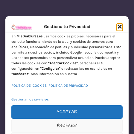
LinkedIn
Instagram
Facebook
Gestiona tu Privacidad
En
MisDiabluras.es
usamos cookies propias, necesarias para el
correcto funcionamiento de la web, y cookies de terceros para
MisDiabluras | Sexshop Online con Envío
analíticas, elaboración de perfiles y publicidad personalizada. Esto
permite a nuestros socios, incluido Google, recopilar, compartir y
Discreto en España
usar datos personales para personalizar anuncios. Puedes aceptar
todas las cookies con
“Aceptar Cookies”
, personalizar tu
Acceder
configuración en
“Configurar”
o rechazar las no esenciales en
“Rechazar”
. Más información en nuestra .
POLITICA DE COOKIES
,
POLITICA DE PRIVACIDAD
Gestionar los servicios
ACEPTAR
¡Disculpa este
Rechazar