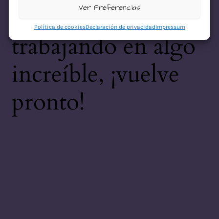
desastre! Estamos
Ver Preferencias
Política de cookies
Declaración de privacidad
Impressum
trabajando en algo
increíble, ¡vuelve
pronto!