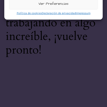
desastre! Estamos
Ver Preferencias
Política de cookies
Declaración de privacidad
Impressum
trabajando en algo
increíble, ¡vuelve
pronto!