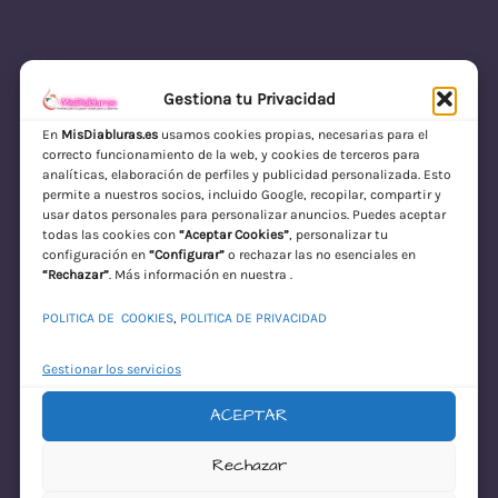
LinkedIn
Instagram
Facebook
Gestiona tu Privacidad
En
MisDiabluras.es
usamos cookies propias, necesarias para el
correcto funcionamiento de la web, y cookies de terceros para
MisDiabluras | Sexshop Online con Envío
analíticas, elaboración de perfiles y publicidad personalizada. Esto
permite a nuestros socios, incluido Google, recopilar, compartir y
Discreto en España
usar datos personales para personalizar anuncios. Puedes aceptar
todas las cookies con
“Aceptar Cookies”
, personalizar tu
Acceder
configuración en
“Configurar”
o rechazar las no esenciales en
“Rechazar”
. Más información en nuestra .
POLITICA DE COOKIES
,
POLITICA DE PRIVACIDAD
Gestionar los servicios
ACEPTAR
¡Disculpa este
Rechazar