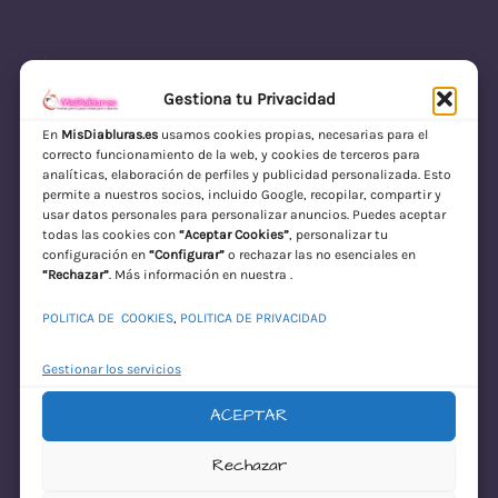
Gestiona tu Privacidad
En
MisDiabluras.es
usamos cookies propias, necesarias para el
correcto funcionamiento de la web, y cookies de terceros para
MisDiabluras | Sexshop Online con Envío
analíticas, elaboración de perfiles y publicidad personalizada. Esto
permite a nuestros socios, incluido Google, recopilar, compartir y
Discreto en España
usar datos personales para personalizar anuncios. Puedes aceptar
todas las cookies con
“Aceptar Cookies”
, personalizar tu
Acceder
configuración en
“Configurar”
o rechazar las no esenciales en
“Rechazar”
. Más información en nuestra .
POLITICA DE COOKIES
,
POLITICA DE PRIVACIDAD
Gestionar los servicios
ACEPTAR
¡Disculpa este
Rechazar