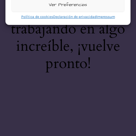
desastre! Estamos
Ver Preferencias
Política de cookies
Declaración de privacidad
Impressum
trabajando en algo
increíble, ¡vuelve
pronto!