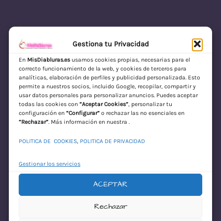
Gestiona tu Privacidad
En
MisDiabluras.es
usamos cookies propias, necesarias para el
correcto funcionamiento de la web, y cookies de terceros para
MisDiabluras | Sexshop Online con Envío
analíticas, elaboración de perfiles y publicidad personalizada. Esto
permite a nuestros socios, incluido Google, recopilar, compartir y
Discreto en España
usar datos personales para personalizar anuncios. Puedes aceptar
todas las cookies con
“Aceptar Cookies”
, personalizar tu
Acceder
configuración en
“Configurar”
o rechazar las no esenciales en
“Rechazar”
. Más información en nuestra .
POLITICA DE COOKIES
,
POLITICA DE PRIVACIDAD
Gestionar los servicios
ACEPTAR
¡Disculpa este
Rechazar