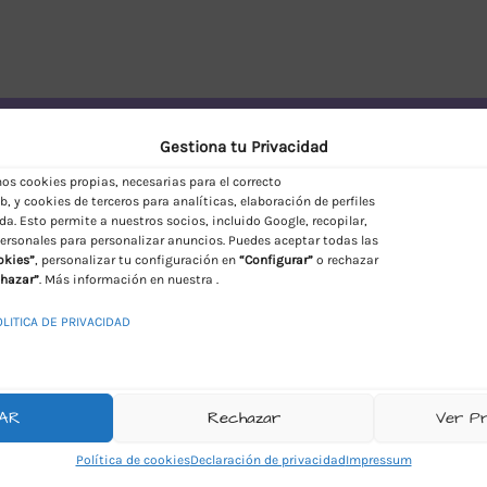
vío Discreto en España
Gestiona tu Privacidad
s cookies propias, necesarias para el correcto
, y cookies de terceros para analíticas, elaboración de perfiles
da. Esto permite a nuestros socios, incluido Google, recopilar,
ersonales para personalizar anuncios. Puedes aceptar todas las
okies”
, personalizar tu configuración en
“Configurar”
o rechazar
hazar”
. Más información en nuestra .
OLITICA DE PRIVACIDAD
AR
Rechazar
Ver P
Política de cookies
Declaración de privacidad
Impressum