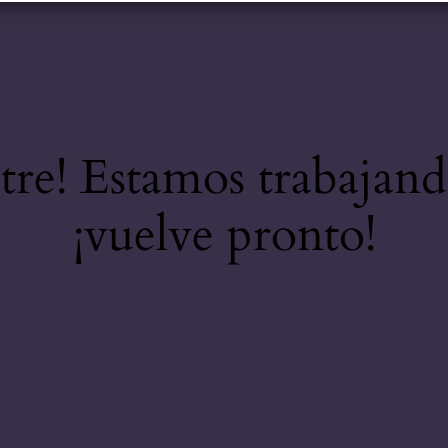
stre! Estamos trabajand
¡vuelve pronto!