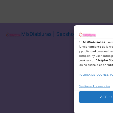
MisDiabluras | Sexshop Online con En
En
MisDiabluras.es
usamo
funcionamiento de la web
y publicidad personaliza
compartir y usar datos p
cookies con
“Aceptar Co
las no esenciales en
“Rec
POLITICA DE COOKIES
,
P
Gestionar los servicios
ACEPT