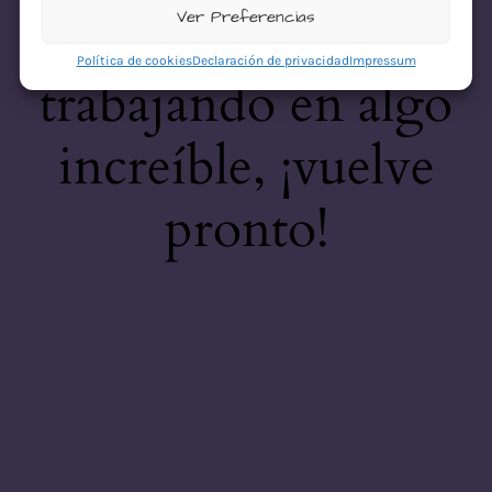
desastre! Estamos
Ver Preferencias
Política de cookies
Declaración de privacidad
Impressum
trabajando en algo
increíble, ¡vuelve
pronto!