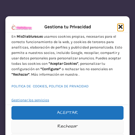
Gestiona tu Privacidad
En
MisDiabluras.es
usamos cookies propias, necesarias para el
correcto funcionamiento de la web, y cookies de terceros para
MisDiabluras | Sexshop Online con Envío
analíticas, elaboración de perfiles y publicidad personalizada. Esto
permite a nuestros socios, incluido Google, recopilar, compartir y
Discreto en España
usar datos personales para personalizar anuncios. Puedes aceptar
todas las cookies con
“Aceptar Cookies”
, personalizar tu
Acceder
configuración en
“Configurar”
o rechazar las no esenciales en
“Rechazar”
. Más información en nuestra .
POLITICA DE COOKIES
,
POLITICA DE PRIVACIDAD
Gestionar los servicios
ACEPTAR
¡Disculpa este
Rechazar