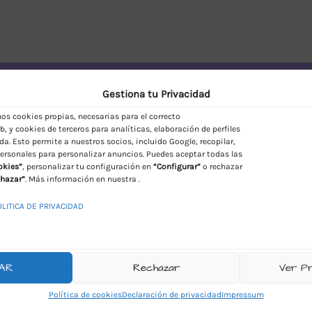
vío Discreto en España
Gestiona tu Privacidad
s cookies propias, necesarias para el correcto
, y cookies de terceros para analíticas, elaboración de perfiles
da. Esto permite a nuestros socios, incluido Google, recopilar,
ersonales para personalizar anuncios. Puedes aceptar todas las
okies”
, personalizar tu configuración en
“Configurar”
o rechazar
hazar”
. Más información en nuestra .
OLITICA DE PRIVACIDAD
AR
Rechazar
Ver P
Política de cookies
Declaración de privacidad
Impressum