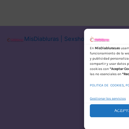
MisDiabluras | Sexshop Online con En
En
MisDiabluras.es
usamo
funcionamiento de la web
y publicidad personaliza
compartir y usar datos p
cookies con
“Aceptar Co
las no esenciales en
“Rec
POLITICA DE COOKIES
,
P
Gestionar los servicios
ACEPT