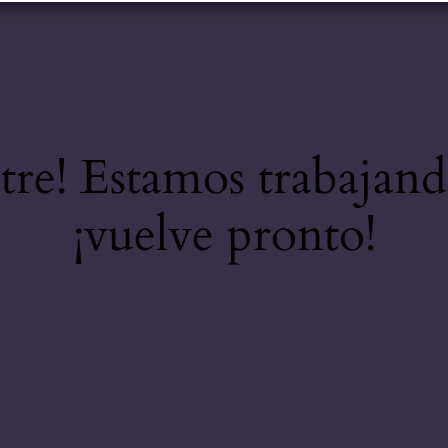
stre! Estamos trabajand
¡vuelve pronto!