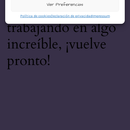
desastre! Estamos
Ver Preferencias
Política de cookies
Declaración de privacidad
Impressum
trabajando en algo
increíble, ¡vuelve
pronto!