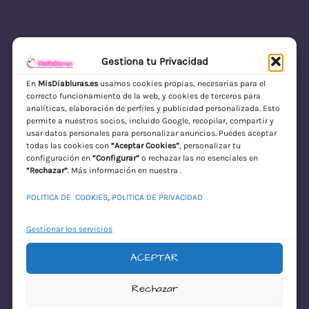
LinkedIn
Instagram
Facebook
Gestiona tu Privacidad
En
MisDiabluras.es
usamos cookies propias, necesarias para el
correcto funcionamiento de la web, y cookies de terceros para
MisDiabluras | Sexshop Online con Envío
analíticas, elaboración de perfiles y publicidad personalizada. Esto
permite a nuestros socios, incluido Google, recopilar, compartir y
Discreto en España
usar datos personales para personalizar anuncios. Puedes aceptar
todas las cookies con
“Aceptar Cookies”
, personalizar tu
Acceder
configuración en
“Configurar”
o rechazar las no esenciales en
“Rechazar”
. Más información en nuestra .
POLITICA DE COOKIES
,
POLITICA DE PRIVACIDAD
Gestionar los servicios
ACEPTAR
¡Disculpa este
Rechazar