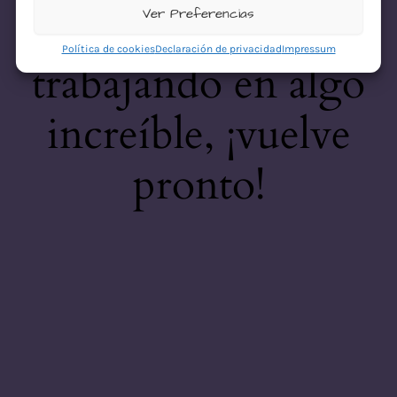
desastre! Estamos
Ver Preferencias
Política de cookies
Declaración de privacidad
Impressum
trabajando en algo
increíble, ¡vuelve
pronto!