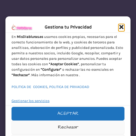
Gestiona tu Privacidad
En
MisDiabluras.es
usamos cookies propias, necesarias para el
correcto funcionamiento de la web, y cookies de terceros para
MisDiabluras | Sexshop Online con Envío
analíticas, elaboración de perfiles y publicidad personalizada. Esto
permite a nuestros socios, incluido Google, recopilar, compartir y
Discreto en España
usar datos personales para personalizar anuncios. Puedes aceptar
todas las cookies con
“Aceptar Cookies”
, personalizar tu
Acceder
configuración en
“Configurar”
o rechazar las no esenciales en
“Rechazar”
. Más información en nuestra .
POLITICA DE COOKIES
,
POLITICA DE PRIVACIDAD
Gestionar los servicios
ACEPTAR
¡Disculpa este
Rechazar