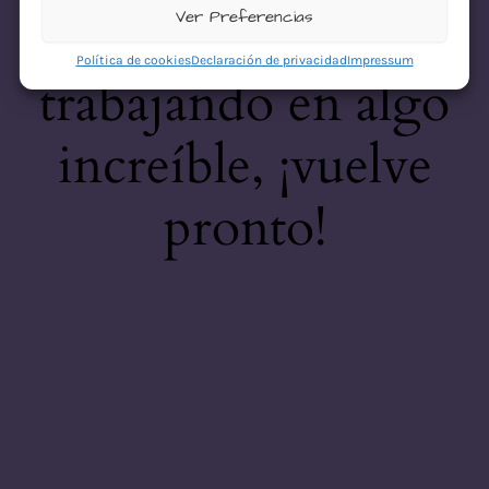
desastre! Estamos
Ver Preferencias
Política de cookies
Declaración de privacidad
Impressum
trabajando en algo
increíble, ¡vuelve
pronto!