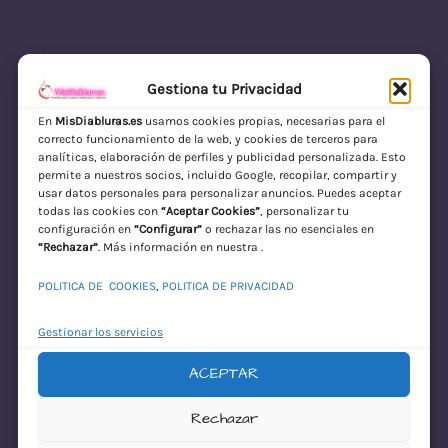
Gestiona tu Privacidad
En
MisDiabluras.es
usamos cookies propias, necesarias para el
correcto funcionamiento de la web, y cookies de terceros para
MisDiabluras | Sexshop Online con Envío
analíticas, elaboración de perfiles y publicidad personalizada. Esto
permite a nuestros socios, incluido Google, recopilar, compartir y
Discreto en España
usar datos personales para personalizar anuncios. Puedes aceptar
todas las cookies con
“Aceptar Cookies”
, personalizar tu
Acceder
configuración en
“Configurar”
o rechazar las no esenciales en
“Rechazar”
. Más información en nuestra .
POLITICA DE COOKIES
,
POLITICA DE PRIVACIDAD
Gestionar los servicios
ACEPTAR
¡Disculpa este
Rechazar