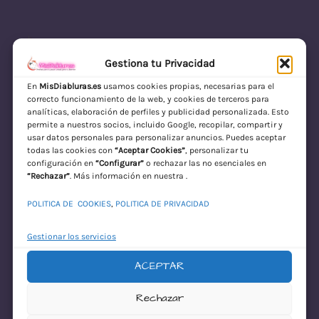
Gestiona tu Privacidad
En
MisDiabluras.es
usamos cookies propias, necesarias para el
correcto funcionamiento de la web, y cookies de terceros para
MisDiabluras | Sexshop Online con Envío
analíticas, elaboración de perfiles y publicidad personalizada. Esto
permite a nuestros socios, incluido Google, recopilar, compartir y
Discreto en España
usar datos personales para personalizar anuncios. Puedes aceptar
todas las cookies con
“Aceptar Cookies”
, personalizar tu
Acceder
configuración en
“Configurar”
o rechazar las no esenciales en
“Rechazar”
. Más información en nuestra .
POLITICA DE COOKIES
,
POLITICA DE PRIVACIDAD
Gestionar los servicios
ACEPTAR
¡Disculpa este
Rechazar