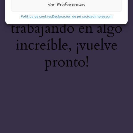
desastre! Estamos
Ver Preferencias
Política de cookies
Declaración de privacidad
Impressum
trabajando en algo
increíble, ¡vuelve
pronto!