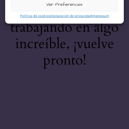
desastre! Estamos
Ver Preferencias
Política de cookies
Declaración de privacidad
Impressum
trabajando en algo
increíble, ¡vuelve
pronto!