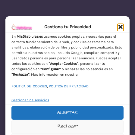
Gestiona tu Privacidad
En
MisDiabluras.es
usamos cookies propias, necesarias para el
correcto funcionamiento de la web, y cookies de terceros para
MisDiabluras | Sexshop Online con Envío
analíticas, elaboración de perfiles y publicidad personalizada. Esto
permite a nuestros socios, incluido Google, recopilar, compartir y
Discreto en España
usar datos personales para personalizar anuncios. Puedes aceptar
todas las cookies con
“Aceptar Cookies”
, personalizar tu
Acceder
configuración en
“Configurar”
o rechazar las no esenciales en
“Rechazar”
. Más información en nuestra .
POLITICA DE COOKIES
,
POLITICA DE PRIVACIDAD
Gestionar los servicios
ACEPTAR
¡Disculpa este
Rechazar