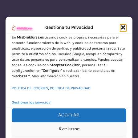
Gestiona tu Privacidad
En
MisDiabluras.es
usamos cookies propias, necesarias para el
correcto funcionamiento de la web, y cookies de terceros para
MisDiabluras | Sexshop Online con Envío
analíticas, elaboración de perfiles y publicidad personalizada. Esto
permite a nuestros socios, incluido Google, recopilar, compartir y
Discreto en España
usar datos personales para personalizar anuncios. Puedes aceptar
todas las cookies con
“Aceptar Cookies”
, personalizar tu
Acceder
configuración en
“Configurar”
o rechazar las no esenciales en
“Rechazar”
. Más información en nuestra .
POLITICA DE COOKIES
,
POLITICA DE PRIVACIDAD
Gestionar los servicios
ACEPTAR
¡Disculpa este
Rechazar