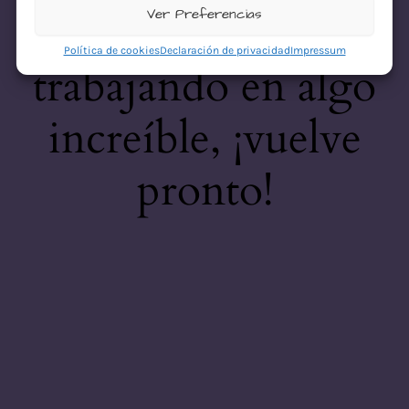
desastre! Estamos
Ver Preferencias
Política de cookies
Declaración de privacidad
Impressum
trabajando en algo
increíble, ¡vuelve
pronto!