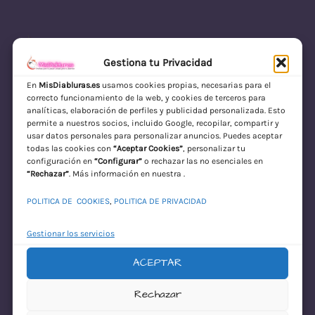
Gestiona tu Privacidad
En
MisDiabluras.es
usamos cookies propias, necesarias para el
correcto funcionamiento de la web, y cookies de terceros para
MisDiabluras | Sexshop Online con Envío
analíticas, elaboración de perfiles y publicidad personalizada. Esto
permite a nuestros socios, incluido Google, recopilar, compartir y
Discreto en España
usar datos personales para personalizar anuncios. Puedes aceptar
todas las cookies con
“Aceptar Cookies”
, personalizar tu
Acceder
configuración en
“Configurar”
o rechazar las no esenciales en
“Rechazar”
. Más información en nuestra .
POLITICA DE COOKIES
,
POLITICA DE PRIVACIDAD
Gestionar los servicios
ACEPTAR
¡Disculpa este
Rechazar