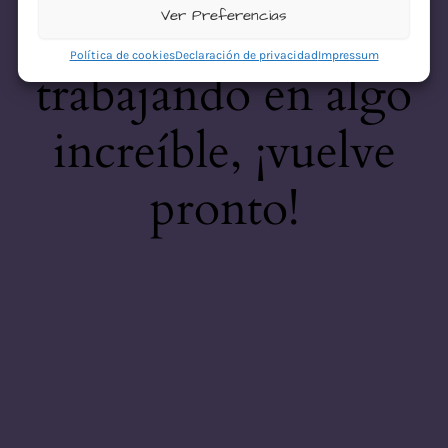
desastre! Estamos
Ver Preferencias
Política de cookies
Declaración de privacidad
Impressum
trabajando en algo
increíble, ¡vuelve
pronto!