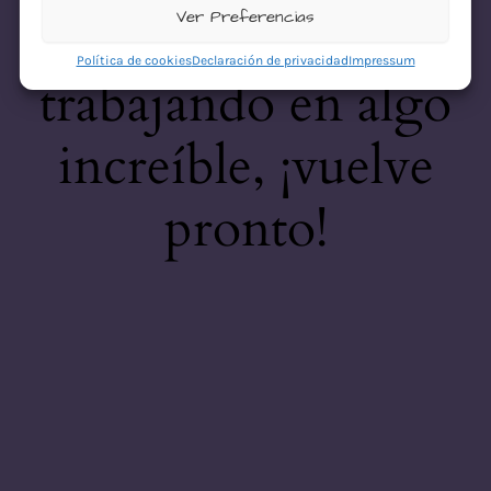
desastre! Estamos
Ver Preferencias
Política de cookies
Declaración de privacidad
Impressum
trabajando en algo
increíble, ¡vuelve
pronto!