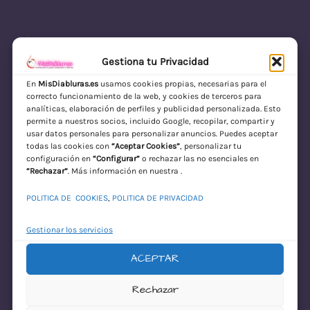
Gestiona tu Privacidad
En
MisDiabluras.es
usamos cookies propias, necesarias para el
correcto funcionamiento de la web, y cookies de terceros para
MisDiabluras | Sexshop Online con Envío
analíticas, elaboración de perfiles y publicidad personalizada. Esto
permite a nuestros socios, incluido Google, recopilar, compartir y
Discreto en España
usar datos personales para personalizar anuncios. Puedes aceptar
todas las cookies con
“Aceptar Cookies”
, personalizar tu
Acceder
configuración en
“Configurar”
o rechazar las no esenciales en
“Rechazar”
. Más información en nuestra .
POLITICA DE COOKIES
,
POLITICA DE PRIVACIDAD
Gestionar los servicios
ACEPTAR
¡Disculpa este
Rechazar