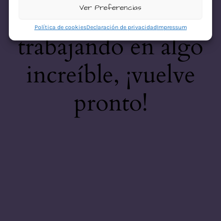
desastre! Estamos
Ver Preferencias
Política de cookies
Declaración de privacidad
Impressum
trabajando en algo
increíble, ¡vuelve
pronto!