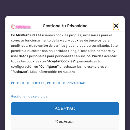
Gestiona tu Privacidad
En
MisDiabluras.es
usamos cookies propias, necesarias para el
correcto funcionamiento de la web, y cookies de terceros para
MisDiabluras | Sexshop Online con Envío
analíticas, elaboración de perfiles y publicidad personalizada. Esto
permite a nuestros socios, incluido Google, recopilar, compartir y
Discreto en España
usar datos personales para personalizar anuncios. Puedes aceptar
todas las cookies con
“Aceptar Cookies”
, personalizar tu
Acceder
configuración en
“Configurar”
o rechazar las no esenciales en
“Rechazar”
. Más información en nuestra .
POLITICA DE COOKIES
,
POLITICA DE PRIVACIDAD
Gestionar los servicios
ACEPTAR
¡Disculpa este
Rechazar