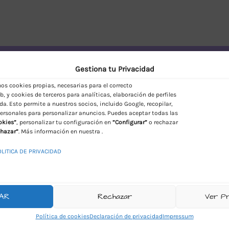
vío Discreto en España
Gestiona tu Privacidad
s cookies propias, necesarias para el correcto
, y cookies de terceros para analíticas, elaboración de perfiles
da. Esto permite a nuestros socios, incluido Google, recopilar,
ersonales para personalizar anuncios. Puedes aceptar todas las
okies”
, personalizar tu configuración en
“Configurar”
o rechazar
hazar”
. Más información en nuestra .
OLITICA DE PRIVACIDAD
AR
Rechazar
Ver P
Política de cookies
Declaración de privacidad
Impressum