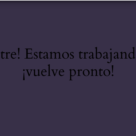
stre! Estamos trabajand
¡vuelve pronto!