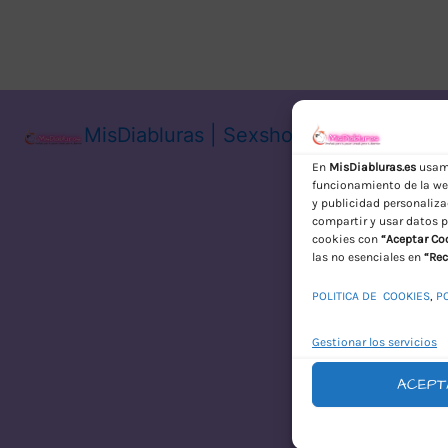
MisDiabluras | Sexshop Online con En
En
MisDiabluras.es
usamo
funcionamiento de la web
y publicidad personaliza
compartir y usar datos p
cookies con
“Aceptar Co
las no esenciales en
“Rec
POLITICA DE COOKIES
,
P
Gestionar los servicios
ACEPT