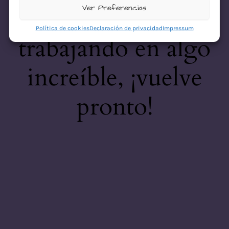
desastre! Estamos
Ver Preferencias
Política de cookies
Declaración de privacidad
Impressum
trabajando en algo
increíble, ¡vuelve
pronto!