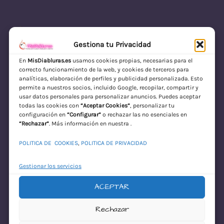
Gestiona tu Privacidad
En
MisDiabluras.es
usamos cookies propias, necesarias para el
correcto funcionamiento de la web, y cookies de terceros para
MisDiabluras | Sexshop Online con Envío
analíticas, elaboración de perfiles y publicidad personalizada. Esto
permite a nuestros socios, incluido Google, recopilar, compartir y
Discreto en España
usar datos personales para personalizar anuncios. Puedes aceptar
todas las cookies con
“Aceptar Cookies”
, personalizar tu
Acceder
configuración en
“Configurar”
o rechazar las no esenciales en
“Rechazar”
. Más información en nuestra .
POLITICA DE COOKIES
,
POLITICA DE PRIVACIDAD
Gestionar los servicios
ACEPTAR
¡Disculpa este
Rechazar