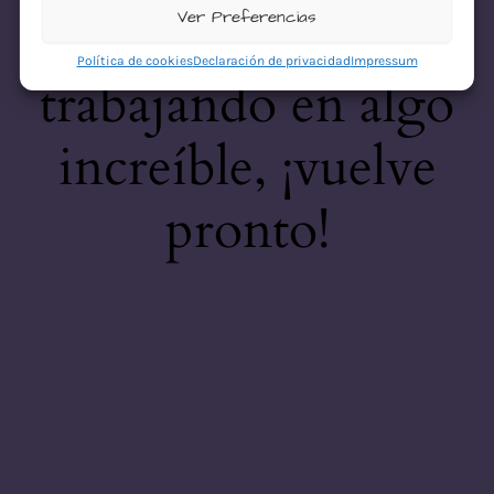
desastre! Estamos
Ver Preferencias
Política de cookies
Declaración de privacidad
Impressum
trabajando en algo
increíble, ¡vuelve
pronto!