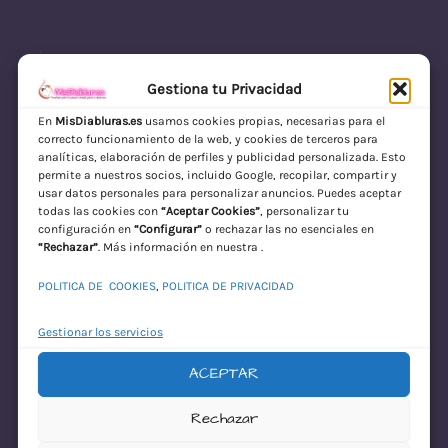
Gestiona tu Privacidad
En
MisDiabluras.es
usamos cookies propias, necesarias para el
correcto funcionamiento de la web, y cookies de terceros para
MisDiabluras | Sexshop Online con Envío
analíticas, elaboración de perfiles y publicidad personalizada. Esto
permite a nuestros socios, incluido Google, recopilar, compartir y
Discreto en España
usar datos personales para personalizar anuncios. Puedes aceptar
todas las cookies con
“Aceptar Cookies”
, personalizar tu
Acceder
configuración en
“Configurar”
o rechazar las no esenciales en
“Rechazar”
. Más información en nuestra .
POLITICA DE COOKIES
,
POLITICA DE PRIVACIDAD
Gestionar los servicios
ACEPTAR
¡Disculpa este
Rechazar