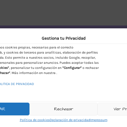
vío Discreto en España
Gestiona tu Privacidad
s cookies propias, necesarias para el correcto
, y cookies de terceros para analíticas, elaboración de perfiles
da. Esto permite a nuestros socios, incluido Google, recopilar,
ersonales para personalizar anuncios. Puedes aceptar todas las
okies”
, personalizar tu configuración en
“Configurar”
o rechazar
hazar”
. Más información en nuestra .
OLITICA DE PRIVACIDAD
AR
Rechazar
Ver P
Política de cookies
Declaración de privacidad
Impressum