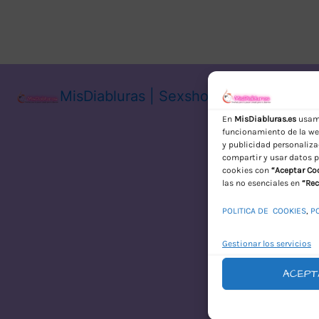
MisDiabluras | Sexshop Online con En
En
MisDiabluras.es
usamo
funcionamiento de la web
y publicidad personaliza
compartir y usar datos p
cookies con
“Aceptar Co
las no esenciales en
“Rec
POLITICA DE COOKIES
,
P
Gestionar los servicios
ACEPT