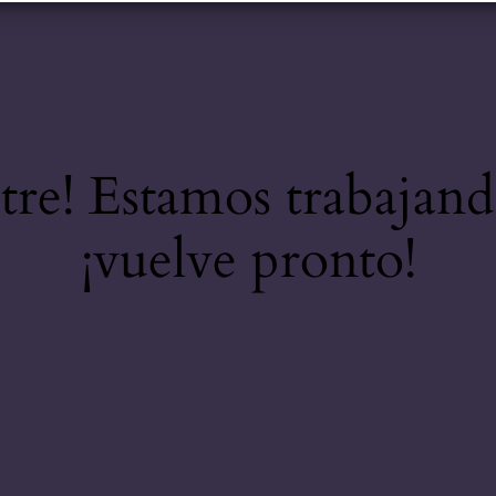
stre! Estamos trabajand
¡vuelve pronto!