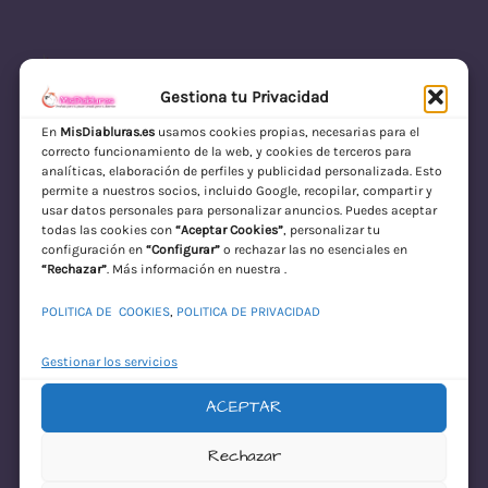
Gestiona tu Privacidad
En
MisDiabluras.es
usamos cookies propias, necesarias para el
correcto funcionamiento de la web, y cookies de terceros para
MisDiabluras | Sexshop Online con Envío
analíticas, elaboración de perfiles y publicidad personalizada. Esto
permite a nuestros socios, incluido Google, recopilar, compartir y
Discreto en España
usar datos personales para personalizar anuncios. Puedes aceptar
todas las cookies con
“Aceptar Cookies”
, personalizar tu
Acceder
configuración en
“Configurar”
o rechazar las no esenciales en
“Rechazar”
. Más información en nuestra .
POLITICA DE COOKIES
,
POLITICA DE PRIVACIDAD
Gestionar los servicios
ACEPTAR
¡Disculpa este
Rechazar