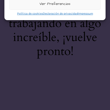
desastre! Estamos
Ver Preferencias
Política de cookies
Declaración de privacidad
Impressum
trabajando en algo
increíble, ¡vuelve
pronto!