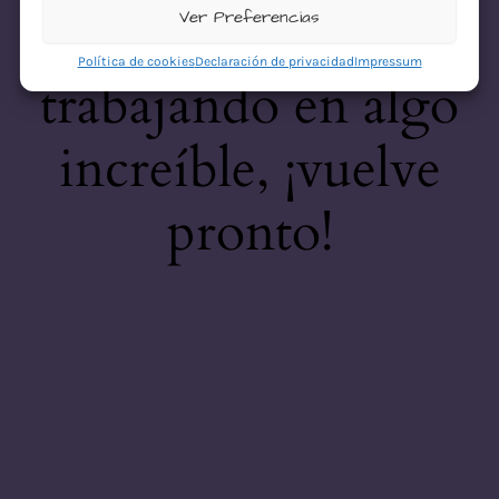
desastre! Estamos
Ver Preferencias
Política de cookies
Declaración de privacidad
Impressum
trabajando en algo
increíble, ¡vuelve
pronto!