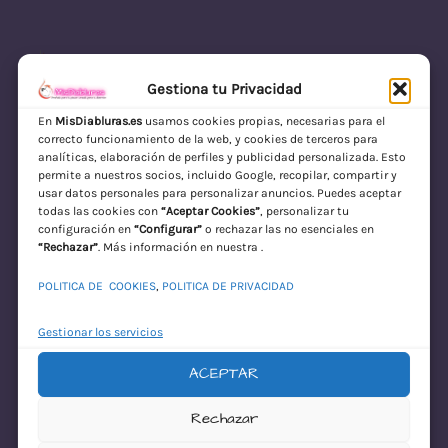
Gestiona tu Privacidad
En
MisDiabluras.es
usamos cookies propias, necesarias para el
correcto funcionamiento de la web, y cookies de terceros para
MisDiabluras | Sexshop Online con Envío
analíticas, elaboración de perfiles y publicidad personalizada. Esto
permite a nuestros socios, incluido Google, recopilar, compartir y
Discreto en España
usar datos personales para personalizar anuncios. Puedes aceptar
todas las cookies con
“Aceptar Cookies”
, personalizar tu
Acceder
configuración en
“Configurar”
o rechazar las no esenciales en
“Rechazar”
. Más información en nuestra .
POLITICA DE COOKIES
,
POLITICA DE PRIVACIDAD
Gestionar los servicios
ACEPTAR
¡Disculpa este
Rechazar