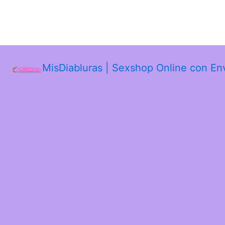
MisDiabluras | Sexshop Online con En