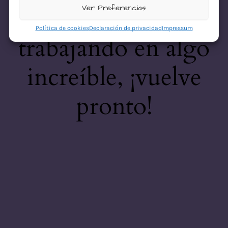
desastre! Estamos
Ver Preferencias
Política de cookies
Declaración de privacidad
Impressum
trabajando en algo
increíble, ¡vuelve
pronto!