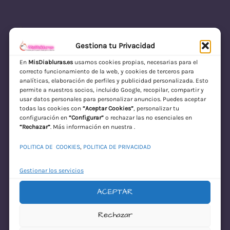
Gestiona tu Privacidad
En
MisDiabluras.es
usamos cookies propias, necesarias para el
correcto funcionamiento de la web, y cookies de terceros para
MisDiabluras | Sexshop Online con Envío
analíticas, elaboración de perfiles y publicidad personalizada. Esto
permite a nuestros socios, incluido Google, recopilar, compartir y
Discreto en España
usar datos personales para personalizar anuncios. Puedes aceptar
todas las cookies con
“Aceptar Cookies”
, personalizar tu
Acceder
configuración en
“Configurar”
o rechazar las no esenciales en
“Rechazar”
. Más información en nuestra .
POLITICA DE COOKIES
,
POLITICA DE PRIVACIDAD
Gestionar los servicios
ACEPTAR
¡Disculpa este
Rechazar