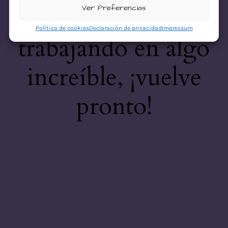
desastre! Estamos
Ver Preferencias
Política de cookies
Declaración de privacidad
Impressum
trabajando en algo
increíble, ¡vuelve
pronto!