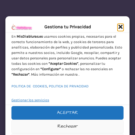
Gestiona tu Privacidad
En
MisDiabluras.es
usamos cookies propias, necesarias para el
correcto funcionamiento de la web, y cookies de terceros para
MisDiabluras | Sexshop Online con Envío
analíticas, elaboración de perfiles y publicidad personalizada. Esto
permite a nuestros socios, incluido Google, recopilar, compartir y
Discreto en España
usar datos personales para personalizar anuncios. Puedes aceptar
todas las cookies con
“Aceptar Cookies”
, personalizar tu
Acceder
configuración en
“Configurar”
o rechazar las no esenciales en
“Rechazar”
. Más información en nuestra .
POLITICA DE COOKIES
,
POLITICA DE PRIVACIDAD
Gestionar los servicios
ACEPTAR
¡Disculpa este
Rechazar