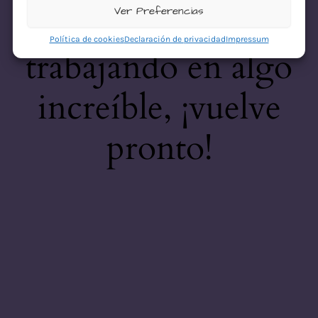
desastre! Estamos
Ver Preferencias
Política de cookies
Declaración de privacidad
Impressum
trabajando en algo
increíble, ¡vuelve
pronto!