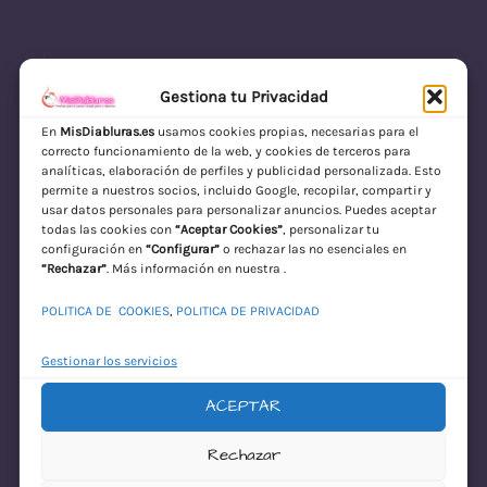
Gestiona tu Privacidad
En
MisDiabluras.es
usamos cookies propias, necesarias para el
correcto funcionamiento de la web, y cookies de terceros para
MisDiabluras | Sexshop Online con Envío
analíticas, elaboración de perfiles y publicidad personalizada. Esto
permite a nuestros socios, incluido Google, recopilar, compartir y
Discreto en España
usar datos personales para personalizar anuncios. Puedes aceptar
todas las cookies con
“Aceptar Cookies”
, personalizar tu
Acceder
configuración en
“Configurar”
o rechazar las no esenciales en
“Rechazar”
. Más información en nuestra .
POLITICA DE COOKIES
,
POLITICA DE PRIVACIDAD
Gestionar los servicios
ACEPTAR
¡Disculpa este
Rechazar