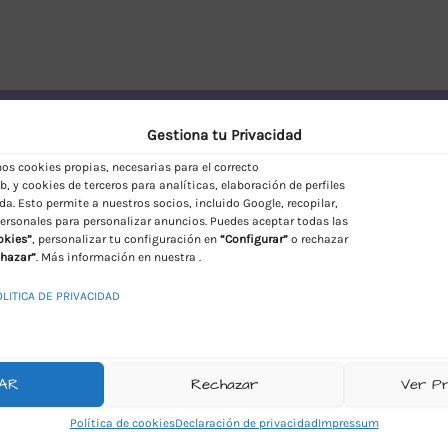
vío Discreto en España
Gestiona tu Privacidad
s cookies propias, necesarias para el correcto
, y cookies de terceros para analíticas, elaboración de perfiles
da. Esto permite a nuestros socios, incluido Google, recopilar,
ersonales para personalizar anuncios. Puedes aceptar todas las
okies”
, personalizar tu configuración en
“Configurar”
o rechazar
hazar”
. Más información en nuestra .
OLITICA DE PRIVACIDAD
AR
Rechazar
Ver P
Política de cookies
Declaración de privacidad
Impressum