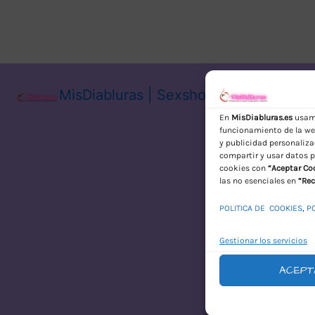
MisDiabluras | Sexshop Online con En
En
MisDiabluras.es
usamo
funcionamiento de la web
y publicidad personaliza
compartir y usar datos p
cookies con
“Aceptar Co
las no esenciales en
“Rec
POLITICA DE COOKIES
,
P
Gestionar los servicios
ACEPT