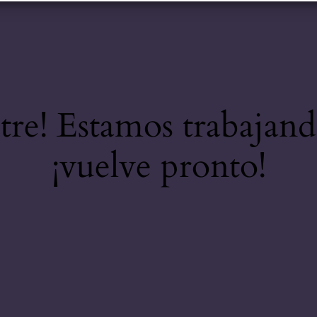
stre! Estamos trabajand
¡vuelve pronto!