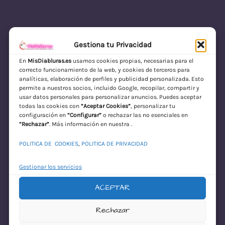
Gestiona tu Privacidad
En
MisDiabluras.es
usamos cookies propias, necesarias para el
correcto funcionamiento de la web, y cookies de terceros para
MisDiabluras | Sexshop Online con Envío
analíticas, elaboración de perfiles y publicidad personalizada. Esto
permite a nuestros socios, incluido Google, recopilar, compartir y
Discreto en España
usar datos personales para personalizar anuncios. Puedes aceptar
todas las cookies con
“Aceptar Cookies”
, personalizar tu
Acceder
configuración en
“Configurar”
o rechazar las no esenciales en
“Rechazar”
. Más información en nuestra .
POLITICA DE COOKIES
,
POLITICA DE PRIVACIDAD
Gestionar los servicios
ACEPTAR
¡Disculpa este
Rechazar