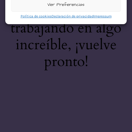
desastre! Estamos
Ver Preferencias
Política de cookies
Declaración de privacidad
Impressum
trabajando en algo
increíble, ¡vuelve
pronto!