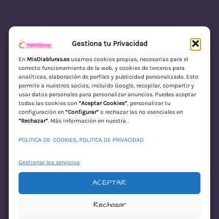
Gestiona tu Privacidad
En
MisDiabluras.es
usamos cookies propias, necesarias para el
correcto funcionamiento de la web, y cookies de terceros para
MisDiabluras | Sexshop Online con Envío
analíticas, elaboración de perfiles y publicidad personalizada. Esto
permite a nuestros socios, incluido Google, recopilar, compartir y
Discreto en España
usar datos personales para personalizar anuncios. Puedes aceptar
todas las cookies con
“Aceptar Cookies”
, personalizar tu
Acceder
configuración en
“Configurar”
o rechazar las no esenciales en
“Rechazar”
. Más información en nuestra .
POLITICA DE COOKIES
,
POLITICA DE PRIVACIDAD
Gestionar los servicios
ACEPTAR
¡Disculpa este
Rechazar