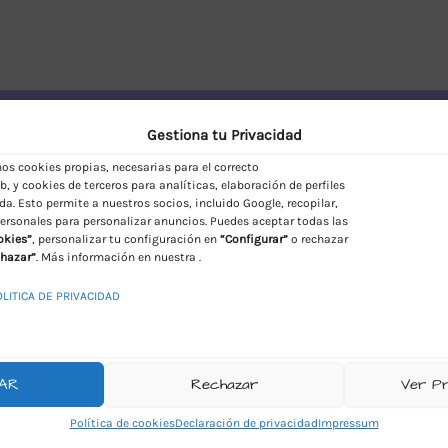
vío Discreto en España
Gestiona tu Privacidad
s cookies propias, necesarias para el correcto
, y cookies de terceros para analíticas, elaboración de perfiles
da. Esto permite a nuestros socios, incluido Google, recopilar,
ersonales para personalizar anuncios. Puedes aceptar todas las
okies”
, personalizar tu configuración en
“Configurar”
o rechazar
hazar”
. Más información en nuestra .
OLITICA DE PRIVACIDAD
AR
Rechazar
Ver P
Política de cookies
Declaración de privacidad
Impressum