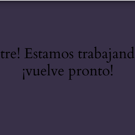
stre! Estamos trabajand
¡vuelve pronto!