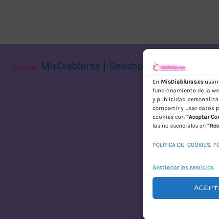
MisDiabluras | Sexshop Online con En
En
MisDiabluras.es
usamo
funcionamiento de la web
y publicidad personaliza
compartir y usar datos p
cookies con
“Aceptar Co
las no esenciales en
“Rec
POLITICA DE COOKIES
,
P
Gestionar los servicios
ACEPT