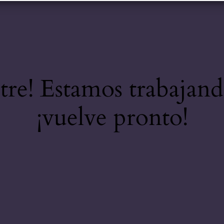
stre! Estamos trabajand
¡vuelve pronto!