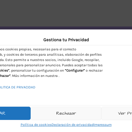
vío Discreto en España
Gestiona tu Privacidad
s cookies propias, necesarias para el correcto
, y cookies de terceros para analíticas, elaboración de perfiles
da. Esto permite a nuestros socios, incluido Google, recopilar,
ersonales para personalizar anuncios. Puedes aceptar todas las
okies”
, personalizar tu configuración en
“Configurar”
o rechazar
hazar”
. Más información en nuestra .
OLITICA DE PRIVACIDAD
AR
Rechazar
Ver P
Política de cookies
Declaración de privacidad
Impressum