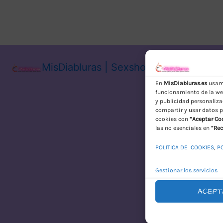
MisDiabluras | Sexshop Online con En
En
MisDiabluras.es
usamo
funcionamiento de la web
y publicidad personaliza
compartir y usar datos p
cookies con
“Aceptar Co
las no esenciales en
“Rec
POLITICA DE COOKIES
,
P
Gestionar los servicios
ACEPT