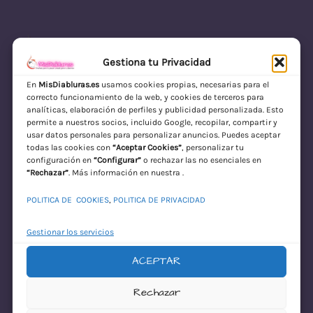
Gestiona tu Privacidad
En
MisDiabluras.es
usamos cookies propias, necesarias para el
correcto funcionamiento de la web, y cookies de terceros para
MisDiabluras | Sexshop Online con Envío
analíticas, elaboración de perfiles y publicidad personalizada. Esto
permite a nuestros socios, incluido Google, recopilar, compartir y
Discreto en España
usar datos personales para personalizar anuncios. Puedes aceptar
todas las cookies con
“Aceptar Cookies”
, personalizar tu
Acceder
configuración en
“Configurar”
o rechazar las no esenciales en
“Rechazar”
. Más información en nuestra .
POLITICA DE COOKIES
,
POLITICA DE PRIVACIDAD
Gestionar los servicios
ACEPTAR
¡Disculpa este
Rechazar