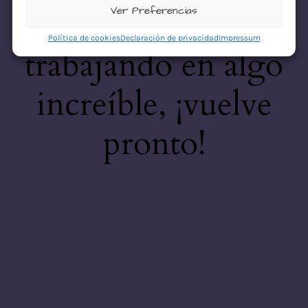
desastre! Estamos
Ver Preferencias
Política de cookies
Declaración de privacidad
Impressum
trabajando en algo
increíble, ¡vuelve
pronto!