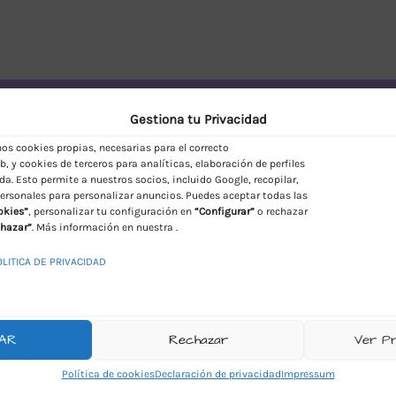
vío Discreto en España
Gestiona tu Privacidad
s cookies propias, necesarias para el correcto
, y cookies de terceros para analíticas, elaboración de perfiles
da. Esto permite a nuestros socios, incluido Google, recopilar,
ersonales para personalizar anuncios. Puedes aceptar todas las
okies”
, personalizar tu configuración en
“Configurar”
o rechazar
hazar”
. Más información en nuestra .
OLITICA DE PRIVACIDAD
AR
Rechazar
Ver P
Política de cookies
Declaración de privacidad
Impressum