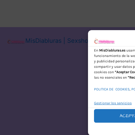
MisDiabluras | Sexshop Online con En
En
MisDiabluras.es
usamo
funcionamiento de la web
y publicidad personaliza
compartir y usar datos p
cookies con
“Aceptar Co
las no esenciales en
“Rec
POLITICA DE COOKIES
,
P
Gestionar los servicios
ACEPT