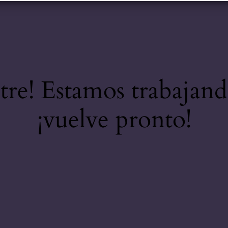
stre! Estamos trabajand
¡vuelve pronto!