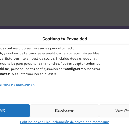
vío Discreto en España
Gestiona tu Privacidad
s cookies propias, necesarias para el correcto
, y cookies de terceros para analíticas, elaboración de perfiles
da. Esto permite a nuestros socios, incluido Google, recopilar,
ersonales para personalizar anuncios. Puedes aceptar todas las
okies”
, personalizar tu configuración en
“Configurar”
o rechazar
hazar”
. Más información en nuestra .
OLITICA DE PRIVACIDAD
AR
Rechazar
Ver P
Política de cookies
Declaración de privacidad
Impressum