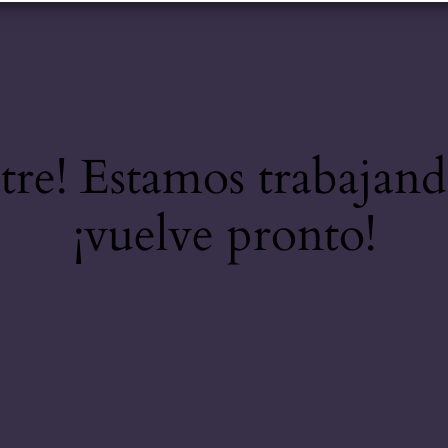
stre! Estamos trabajand
¡vuelve pronto!