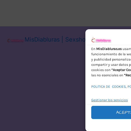
MisDiabluras | Sexshop Online con En
En
MisDiabluras.es
usamo
funcionamiento de la web
y publicidad personaliza
compartir y usar datos p
cookies con
“Aceptar Co
las no esenciales en
“Rec
POLITICA DE COOKIES
,
P
Gestionar los servicios
ACEPT