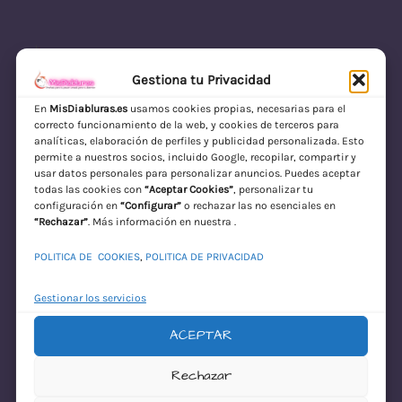
Gestiona tu Privacidad
En
MisDiabluras.es
usamos cookies propias, necesarias para el
correcto funcionamiento de la web, y cookies de terceros para
MisDiabluras | Sexshop Online con Envío
analíticas, elaboración de perfiles y publicidad personalizada. Esto
permite a nuestros socios, incluido Google, recopilar, compartir y
Discreto en España
usar datos personales para personalizar anuncios. Puedes aceptar
todas las cookies con
“Aceptar Cookies”
, personalizar tu
Acceder
configuración en
“Configurar”
o rechazar las no esenciales en
“Rechazar”
. Más información en nuestra .
POLITICA DE COOKIES
,
POLITICA DE PRIVACIDAD
Gestionar los servicios
ACEPTAR
¡Disculpa este
Rechazar