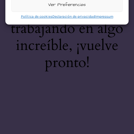
desastre! Estamos
Ver Preferencias
Política de cookies
Declaración de privacidad
Impressum
trabajando en algo
increíble, ¡vuelve
pronto!