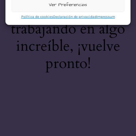
desastre! Estamos
Ver Preferencias
Política de cookies
Declaración de privacidad
Impressum
trabajando en algo
increíble, ¡vuelve
pronto!