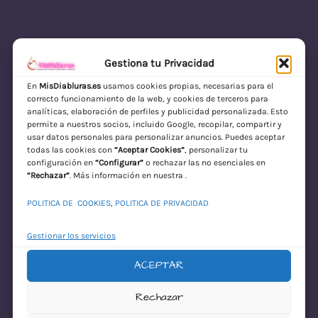
Gestiona tu Privacidad
En
MisDiabluras.es
usamos cookies propias, necesarias para el
correcto funcionamiento de la web, y cookies de terceros para
MisDiabluras | Sexshop Online con Envío
analíticas, elaboración de perfiles y publicidad personalizada. Esto
permite a nuestros socios, incluido Google, recopilar, compartir y
Discreto en España
usar datos personales para personalizar anuncios. Puedes aceptar
todas las cookies con
“Aceptar Cookies”
, personalizar tu
Acceder
configuración en
“Configurar”
o rechazar las no esenciales en
“Rechazar”
. Más información en nuestra .
POLITICA DE COOKIES
,
POLITICA DE PRIVACIDAD
Gestionar los servicios
ACEPTAR
¡Disculpa este
Rechazar