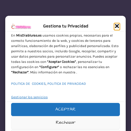
Gestiona tu Privacidad
En
MisDiabluras.es
usamos cookies propias, necesarias para el
correcto funcionamiento de la web, y cookies de terceros para
MisDiabluras | Sexshop Online con Envío
analíticas, elaboración de perfiles y publicidad personalizada. Esto
permite a nuestros socios, incluido Google, recopilar, compartir y
Discreto en España
usar datos personales para personalizar anuncios. Puedes aceptar
todas las cookies con
“Aceptar Cookies”
, personalizar tu
Acceder
configuración en
“Configurar”
o rechazar las no esenciales en
“Rechazar”
. Más información en nuestra .
POLITICA DE COOKIES
,
POLITICA DE PRIVACIDAD
Gestionar los servicios
ACEPTAR
¡Disculpa este
Rechazar