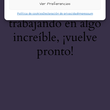
desastre! Estamos
Ver Preferencias
Política de cookies
Declaración de privacidad
Impressum
trabajando en algo
increíble, ¡vuelve
pronto!