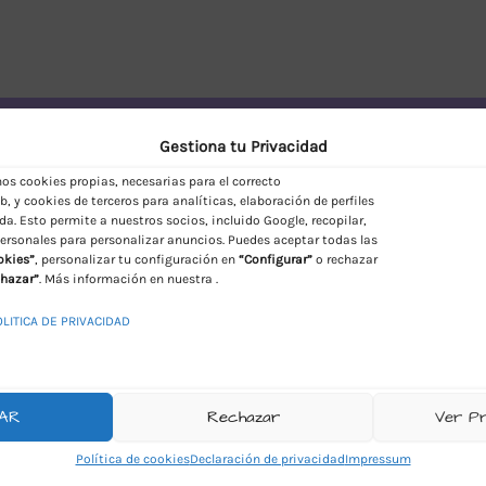
vío Discreto en España
Gestiona tu Privacidad
s cookies propias, necesarias para el correcto
, y cookies de terceros para analíticas, elaboración de perfiles
da. Esto permite a nuestros socios, incluido Google, recopilar,
ersonales para personalizar anuncios. Puedes aceptar todas las
okies”
, personalizar tu configuración en
“Configurar”
o rechazar
hazar”
. Más información en nuestra .
OLITICA DE PRIVACIDAD
AR
Rechazar
Ver P
Política de cookies
Declaración de privacidad
Impressum