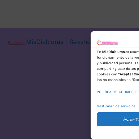
MisDiabluras | Sexshop Online con En
En
MisDiabluras.es
usamo
funcionamiento de la web
y publicidad personaliza
compartir y usar datos p
cookies con
“Aceptar Co
las no esenciales en
“Rec
POLITICA DE COOKIES
,
P
Gestionar los servicios
ACEPT