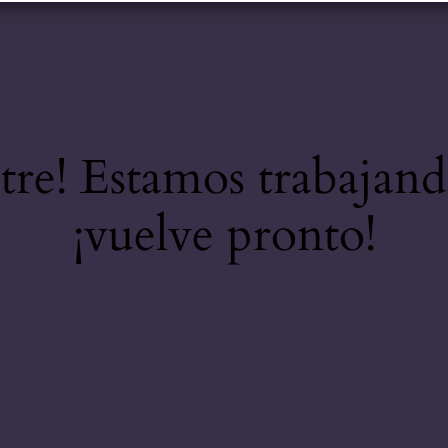
stre! Estamos trabajand
¡vuelve pronto!