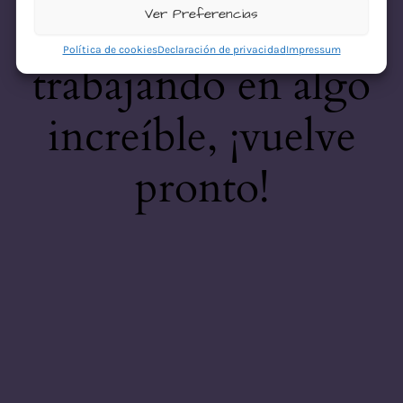
desastre! Estamos
Ver Preferencias
Política de cookies
Declaración de privacidad
Impressum
trabajando en algo
increíble, ¡vuelve
pronto!