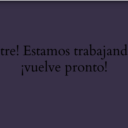
stre! Estamos trabajand
¡vuelve pronto!