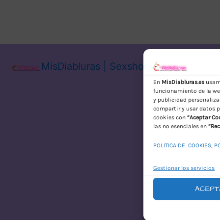
MisDiabluras | Sexshop Online con En
En
MisDiabluras.es
usamo
funcionamiento de la web
y publicidad personaliza
compartir y usar datos p
cookies con
“Aceptar Co
las no esenciales en
“Rec
POLITICA DE COOKIES
,
P
Gestionar los servicios
ACEPT