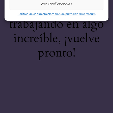
desastre! Estamos
Ver Preferencias
Política de cookies
Declaración de privacidad
Impressum
trabajando en algo
increíble, ¡vuelve
pronto!