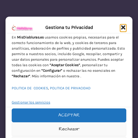
Gestiona tu Privacidad
En
MisDiabluras.es
usamos cookies propias, necesarias para el
correcto funcionamiento de la web, y cookies de terceros para
MisDiabluras | Sexshop Online con Envío
analíticas, elaboración de perfiles y publicidad personalizada. Esto
permite a nuestros socios, incluido Google, recopilar, compartir y
Discreto en España
usar datos personales para personalizar anuncios. Puedes aceptar
todas las cookies con
“Aceptar Cookies”
, personalizar tu
Acceder
configuración en
“Configurar”
o rechazar las no esenciales en
“Rechazar”
. Más información en nuestra .
POLITICA DE COOKIES
,
POLITICA DE PRIVACIDAD
Gestionar los servicios
ACEPTAR
¡Disculpa este
Rechazar