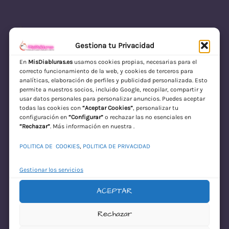
Gestiona tu Privacidad
En
MisDiabluras.es
usamos cookies propias, necesarias para el
correcto funcionamiento de la web, y cookies de terceros para
MisDiabluras | Sexshop Online con Envío
analíticas, elaboración de perfiles y publicidad personalizada. Esto
permite a nuestros socios, incluido Google, recopilar, compartir y
Discreto en España
usar datos personales para personalizar anuncios. Puedes aceptar
todas las cookies con
“Aceptar Cookies”
, personalizar tu
Acceder
configuración en
“Configurar”
o rechazar las no esenciales en
“Rechazar”
. Más información en nuestra .
POLITICA DE COOKIES
,
POLITICA DE PRIVACIDAD
Gestionar los servicios
ACEPTAR
¡Disculpa este
Rechazar