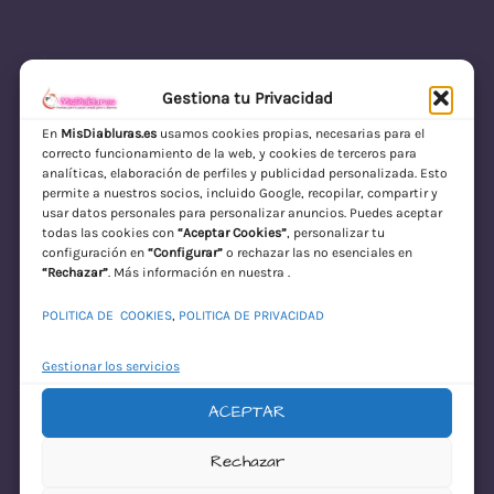
Gestiona tu Privacidad
En
MisDiabluras.es
usamos cookies propias, necesarias para el
correcto funcionamiento de la web, y cookies de terceros para
MisDiabluras | Sexshop Online con Envío
analíticas, elaboración de perfiles y publicidad personalizada. Esto
permite a nuestros socios, incluido Google, recopilar, compartir y
Discreto en España
usar datos personales para personalizar anuncios. Puedes aceptar
todas las cookies con
“Aceptar Cookies”
, personalizar tu
Acceder
configuración en
“Configurar”
o rechazar las no esenciales en
“Rechazar”
. Más información en nuestra .
POLITICA DE COOKIES
,
POLITICA DE PRIVACIDAD
Gestionar los servicios
ACEPTAR
¡Disculpa este
Rechazar