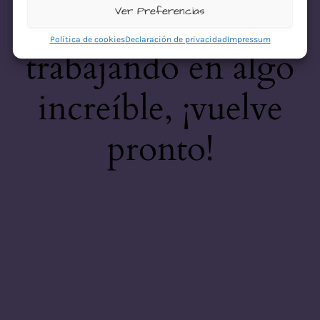
desastre! Estamos
Ver Preferencias
Política de cookies
Declaración de privacidad
Impressum
trabajando en algo
increíble, ¡vuelve
pronto!