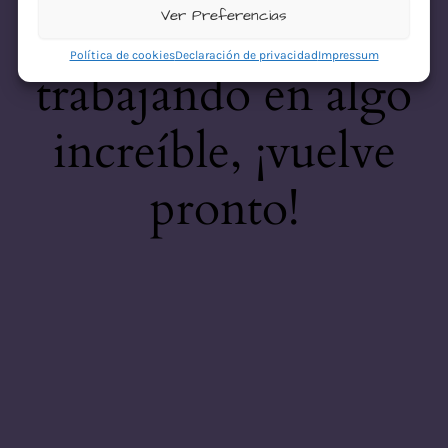
desastre! Estamos
Ver Preferencias
Política de cookies
Declaración de privacidad
Impressum
trabajando en algo
increíble, ¡vuelve
pronto!