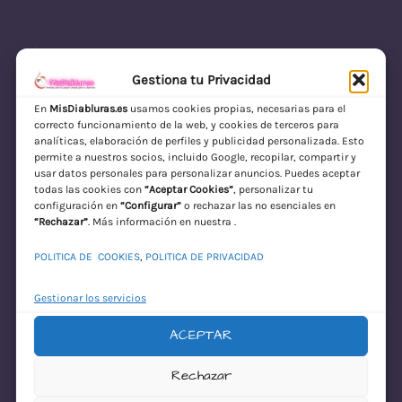
Gestiona tu Privacidad
En
MisDiabluras.es
usamos cookies propias, necesarias para el
correcto funcionamiento de la web, y cookies de terceros para
MisDiabluras | Sexshop Online con Envío
analíticas, elaboración de perfiles y publicidad personalizada. Esto
permite a nuestros socios, incluido Google, recopilar, compartir y
Discreto en España
usar datos personales para personalizar anuncios. Puedes aceptar
todas las cookies con
“Aceptar Cookies”
, personalizar tu
Acceder
configuración en
“Configurar”
o rechazar las no esenciales en
“Rechazar”
. Más información en nuestra .
POLITICA DE COOKIES
,
POLITICA DE PRIVACIDAD
Gestionar los servicios
ACEPTAR
¡Disculpa este
Rechazar