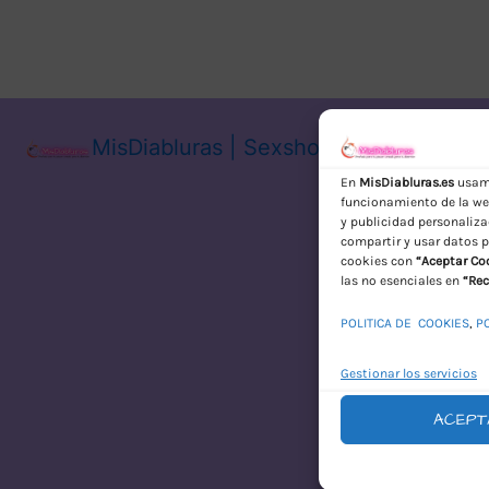
MisDiabluras | Sexshop Online con En
En
MisDiabluras.es
usamo
funcionamiento de la web
y publicidad personaliza
compartir y usar datos p
cookies con
“Aceptar Co
las no esenciales en
“Rec
POLITICA DE COOKIES
,
P
Gestionar los servicios
ACEPT