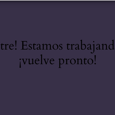
stre! Estamos trabajand
¡vuelve pronto!