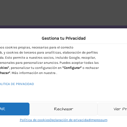
vío Discreto en España
Gestiona tu Privacidad
s cookies propias, necesarias para el correcto
, y cookies de terceros para analíticas, elaboración de perfiles
da. Esto permite a nuestros socios, incluido Google, recopilar,
ersonales para personalizar anuncios. Puedes aceptar todas las
okies”
, personalizar tu configuración en
“Configurar”
o rechazar
hazar”
. Más información en nuestra .
OLITICA DE PRIVACIDAD
AR
Rechazar
Ver P
Política de cookies
Declaración de privacidad
Impressum