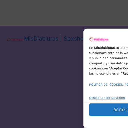
MisDiabluras | Sexshop Online con En
En
MisDiabluras.es
usamo
funcionamiento de la web
y publicidad personaliza
compartir y usar datos p
cookies con
“Aceptar Co
las no esenciales en
“Rec
POLITICA DE COOKIES
,
P
Gestionar los servicios
ACEPT