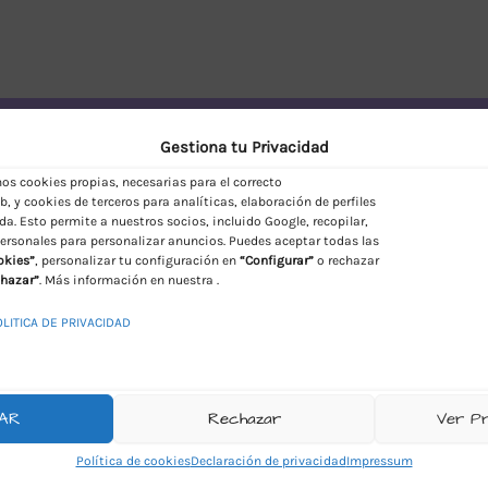
vío Discreto en España
Gestiona tu Privacidad
s cookies propias, necesarias para el correcto
, y cookies de terceros para analíticas, elaboración de perfiles
da. Esto permite a nuestros socios, incluido Google, recopilar,
ersonales para personalizar anuncios. Puedes aceptar todas las
okies”
, personalizar tu configuración en
“Configurar”
o rechazar
hazar”
. Más información en nuestra .
OLITICA DE PRIVACIDAD
AR
Rechazar
Ver P
Política de cookies
Declaración de privacidad
Impressum