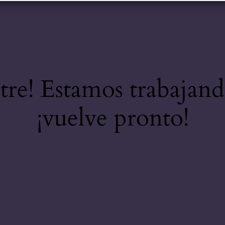
stre! Estamos trabajand
¡vuelve pronto!