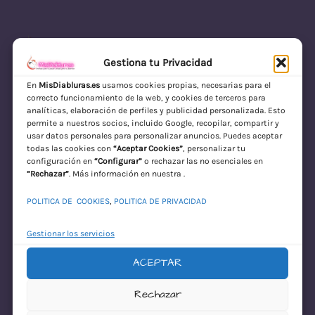
Gestiona tu Privacidad
En
MisDiabluras.es
usamos cookies propias, necesarias para el
correcto funcionamiento de la web, y cookies de terceros para
MisDiabluras | Sexshop Online con Envío
analíticas, elaboración de perfiles y publicidad personalizada. Esto
permite a nuestros socios, incluido Google, recopilar, compartir y
Discreto en España
usar datos personales para personalizar anuncios. Puedes aceptar
todas las cookies con
“Aceptar Cookies”
, personalizar tu
Acceder
configuración en
“Configurar”
o rechazar las no esenciales en
“Rechazar”
. Más información en nuestra .
POLITICA DE COOKIES
,
POLITICA DE PRIVACIDAD
Gestionar los servicios
ACEPTAR
¡Disculpa este
Rechazar