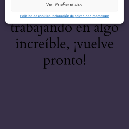
desastre! Estamos
Ver Preferencias
Política de cookies
Declaración de privacidad
Impressum
trabajando en algo
increíble, ¡vuelve
pronto!